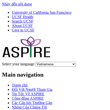
Nhảy đến nội dung
University of California San Francisco
UCSF Health
Search UCSF
About UCSF
Give to UCSF
Select your language
Main navigation
Trang chủ
Đối Với Người Tham Gia
Tin Tức Về ASPIRE
Cộng đồng ASPIRE
Các Câu hỏi Thường Gặp
Nhóm Của Chúng Tôi